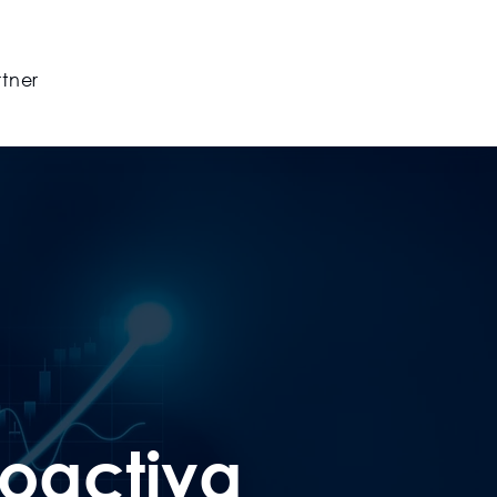
rtner
roactiva