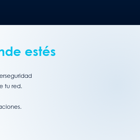
nde estés
berseguridad
e tu red.
aciones.